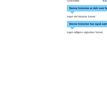
Oversetter
Kil
Denne historien er delt over f
Ingen del historier funnet
Denne historien har også vært 
Ingen tidligere utgivelser funnet.