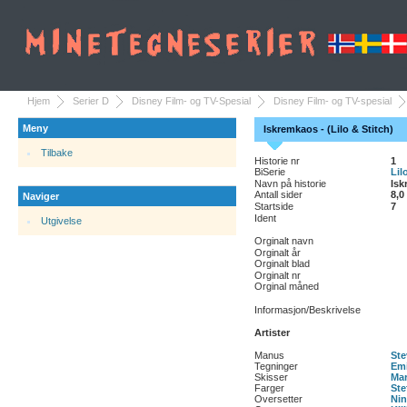
Hjem
Serier D
Disney Film- og TV-Spesial
Disney Film- og TV-spesial
Meny
Iskremkaos - (Lilo & Stitch)
Tilbake
Historie nr
1
BiSerie
Lil
Navn på historie
Isk
Antall sider
8,0
Naviger
Startside
7
Ident
Utgivelse
Orginalt navn
Orginalt år
Orginalt blad
Orginalt nr
Orginal måned
Informasjon/Beskrivelse
Artister
Manus
Ste
Tegninger
Emi
Skisser
Mar
Farger
Ste
Oversetter
Nin