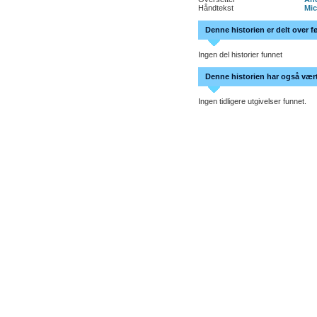
Håndtekst
Mic
Denne historien er delt over f
Ingen del historier funnet
Denne historien har også vært 
Ingen tidligere utgivelser funnet.