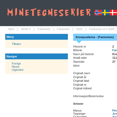
Hjem
Serier F
Fantomen
Fantomen
2025
Fantomen nr.4 2025
Meny
Kronjuvelerna - (Fantomen)
Tilbake
Historie nr
2
BiSerie
Fa
Navn på historie
Kro
Naviger
Antall sider
12,
Startside
27
Forrige
Ident
Neste
Utgivelse
Orginalt navn
Orginalt år
Orginalt blad
Orginalt nr
Orginal måned
Informasjon/Beskrivelse
Artister
Manus
Pet
Tegninger
Jos
Oversetter
And