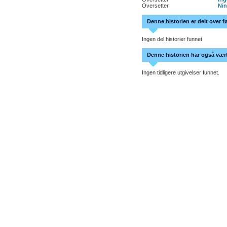
Oversetter
Nin
Denne historien er delt over f
Ingen del historier funnet
Denne historien har også vært 
Ingen tidligere utgivelser funnet.