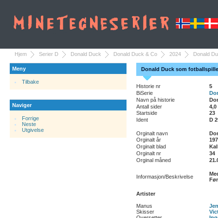
Hjem
Serier D
Donald Duck
Donald Duck & Co
2024
Donald Du
Meny
Donald Duck som fotballspille
Tilbake
Historie nr
5
BiSerie
Do
Navn på historie
Don
Naviger
Antall sider
4,0
Startside
23
Forrige
Ident
D 2
Neste
Utgivelse
Orginalt navn
Don
Orginalt år
197
Orginalt blad
Kal
Orginalt nr
34
Orginal måned
21.
Med
Informasjon/Beskrivelse
Før
Artister
Manus
Jen
Skisser
Vic
Oversetter
Ing