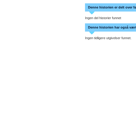
Denne historien er delt over f
Ingen del historier funnet
Denne historien har også vært 
Ingen tidligere utgivelser funnet.