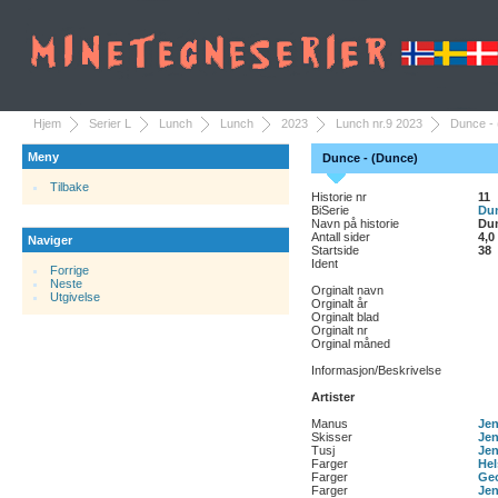
Hjem
Serier L
Lunch
Lunch
2023
Lunch nr.9 2023
Dunce -
Meny
Dunce - (Dunce)
Tilbake
Historie nr
11
BiSerie
Du
Navn på historie
Du
Antall sider
4,0
Naviger
Startside
38
Ident
Forrige
Neste
Orginalt navn
Utgivelse
Orginalt år
Orginalt blad
Orginalt nr
Orginal måned
Informasjon/Beskrivelse
Artister
Manus
Jen
Skisser
Jen
Tusj
Jen
Farger
Hel
Farger
Ge
Farger
Jen