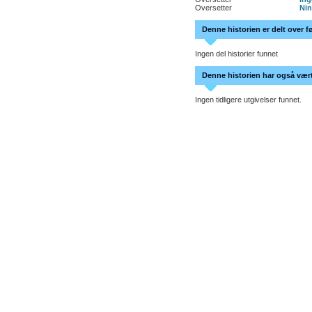
Oversetter
Nin
Denne historien er delt over f
Ingen del historier funnet
Denne historien har også vært 
Ingen tidligere utgivelser funnet.