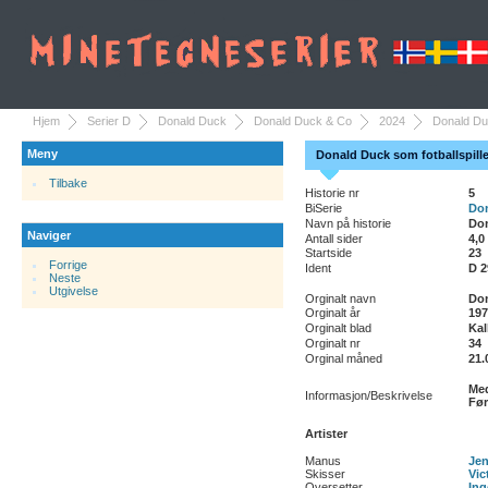
Hjem
Serier D
Donald Duck
Donald Duck & Co
2024
Donald Du
Meny
Donald Duck som fotballspille
Tilbake
Historie nr
5
BiSerie
Do
Navn på historie
Don
Naviger
Antall sider
4,0
Startside
23
Forrige
Ident
D 2
Neste
Utgivelse
Orginalt navn
Don
Orginalt år
197
Orginalt blad
Kal
Orginalt nr
34
Orginal måned
21.
Med
Informasjon/Beskrivelse
Før
Artister
Manus
Jen
Skisser
Vic
Oversetter
Ing