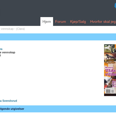
Hjem
Forum
Kjøp/Salg
Hvorfor skal je
 vennskap - (Clara)
ra
e vennskap
0
a Svendsrud
ølgende utgivelser