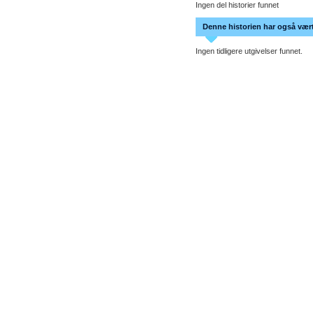
Ingen del historier funnet
Denne historien har også vært 
Ingen tidligere utgivelser funnet.