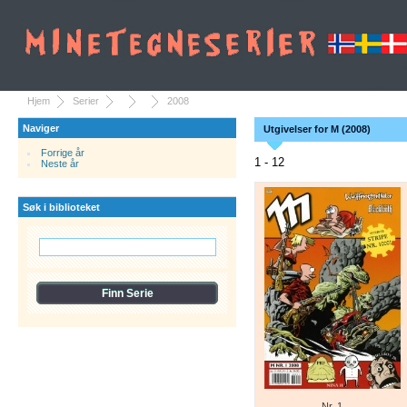
Hjem
Serier
2008
Naviger
Utgivelser for M (2008)
Forrige år
1 - 12
Neste år
Søk i biblioteket
Nr. 1