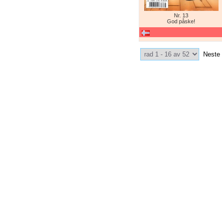
Nr. 13
God påske!
Select Pagination
Neste