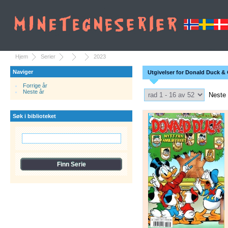
Hjem
Serier
2023
Naviger
Utgivelser for Donald Duck & 
Forrige år
Select Pagination
Neste år
Neste
Søk i biblioteket