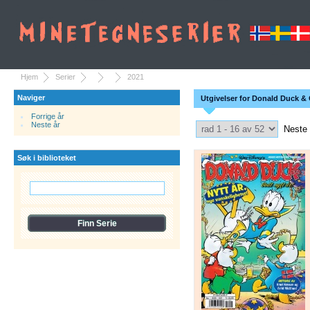
Hjem
Serier
2021
Naviger
Utgivelser for Donald Duck & 
Forrige år
Select Pagination
Neste år
Neste
Søk i biblioteket