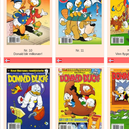
Nr. 10
Nr. 11
N
Donald blir millionær!
Vinn flyge