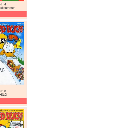
Nr. 4
heltnummer
Nr. 8
OSLO