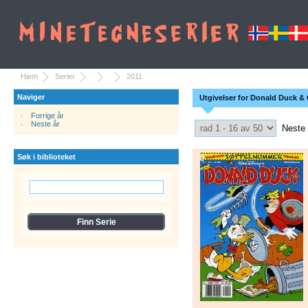
Hjem
Serier
2011
Naviger
Utgivelser for Donald Duck & 
Forrige år
Select Pagination
Neste år
Neste
Søk i biblioteket