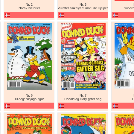
Nr. 2
Nr. 3
Norsk historie!
Vi retter søkelyset mot Lille Hjelper
Super
Nr. 6
Nr. 7
Til deg: Ninjago-figur
Donald og Dolly gifter seg