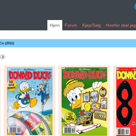
Hjem
Forum
Kjøp/Salg
Hvorfor skal je
Co (2011)