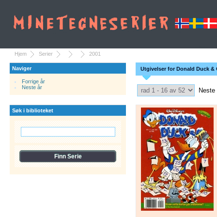
Hjem
Serier
2001
Naviger
Utgivelser for Donald Duck & 
Forrige år
Select Pagination
Neste år
Neste
Søk i biblioteket