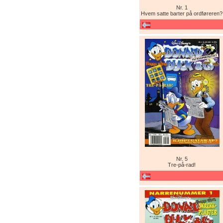
Nr. 1
Hvem satte barter på ordføreren?
Nr. 5
Tre-på-rad!