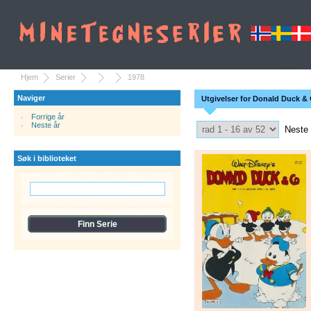
Hjem
Serier
1978
Naviger
Utgivelser for Donald Duck & 
Forrige år
Select Pagination
Neste år
Neste
Søk i biblioteket