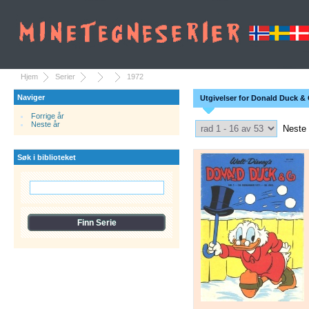
Hjem
Serier
1972
Naviger
Utgivelser for Donald Duck & 
Forrige år
Select Pagination
Neste år
Neste
Søk i biblioteket