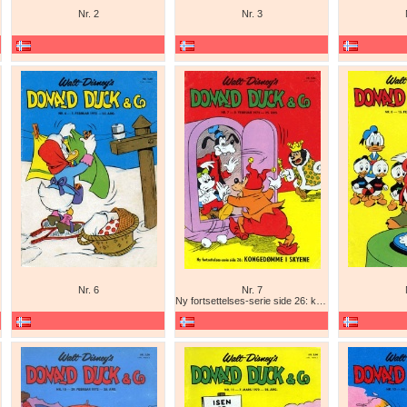
Nr. 2
Nr. 3
Nr. 6
Nr. 7
Ny fortsettelses-serie side 26: kongedømme i skyene