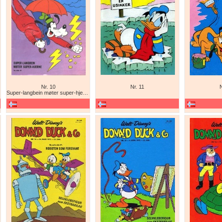
Nr. 10
Nr. 11
N
Super-langbein møter super-hjerne