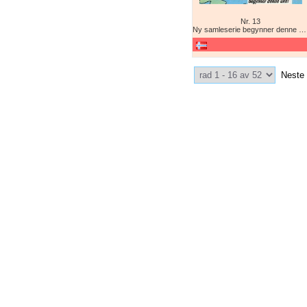
Nr. 13
Ny samleserie begynner denne uke!
Select Pagination
Neste