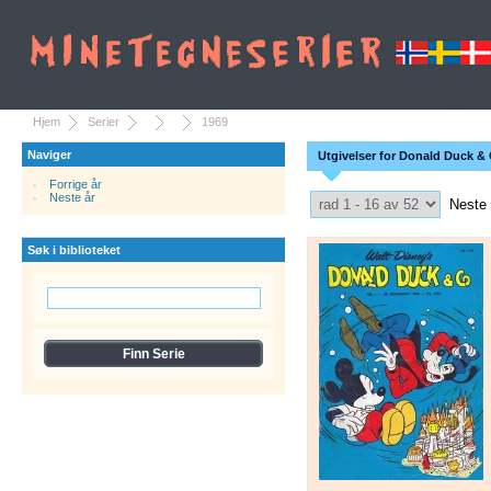
Hjem
Serier
1969
Naviger
Utgivelser for Donald Duck & 
Forrige år
Select Pagination
Neste år
Neste
Søk i biblioteket