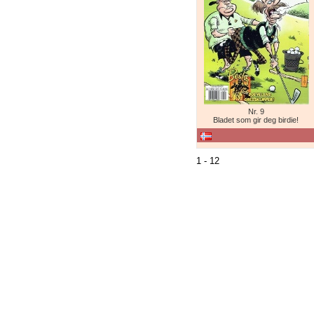
Nr. 9
Bladet som gir deg birdie!
1 - 12