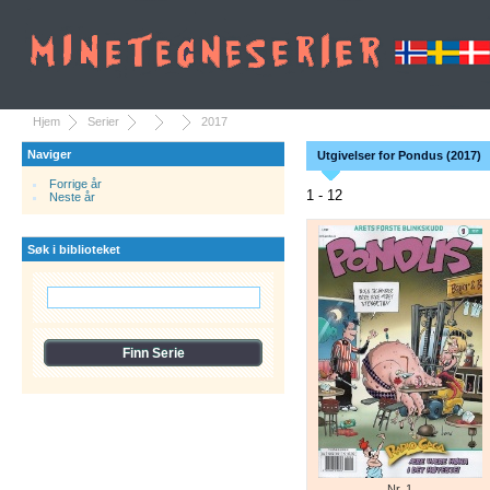
Hjem
Serier
2017
Naviger
Utgivelser for Pondus (2017)
Forrige år
1 - 12
Neste år
Søk i biblioteket
Nr. 1