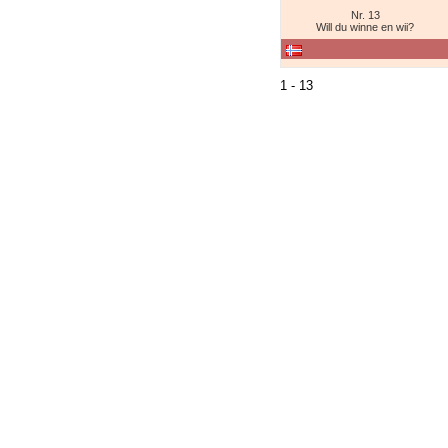
Nr. 13
Will du winne en wii?
1 - 13