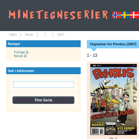
Hjem
Serier
2007
Naviger
Utgivelser for Pondus (2007)
Forrige år
1 - 13
Neste år
Søk i biblioteket
Nr. 1