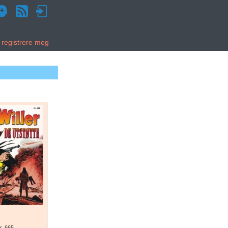
g registrere meg
r. 665