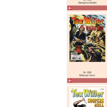
Slangesymbolet
Nr. 666
Makuas hevn