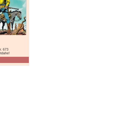
r. 673
tdahe!