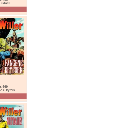
utstøtte
r. 669
e i Dryfork