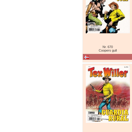
Nr. 670
Coopers gull