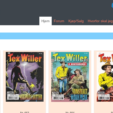
Hjem
Forum
Kjøp/Salg
Hvorfor skal je
)
Nr. 663
Nr. 664
N