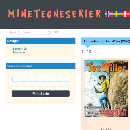
Hjem
Serier
2020
Naviger
Utgivelser for Tex Willer (2020
Forrige år
1 - 13
Neste år
Søk i biblioteket
Nr. 662