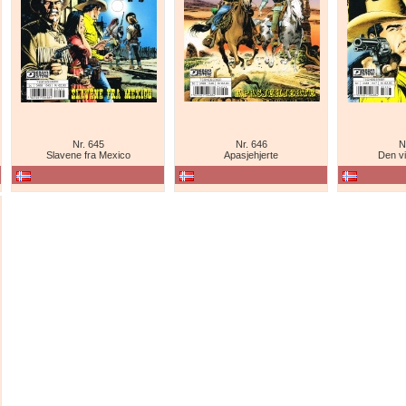
Nr. 645
Nr. 646
N
Slavene fra Mexico
Apasjehjerte
Den vi