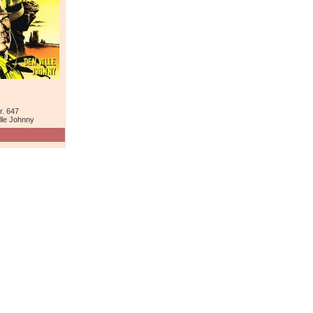
r. 647
lle Johnny