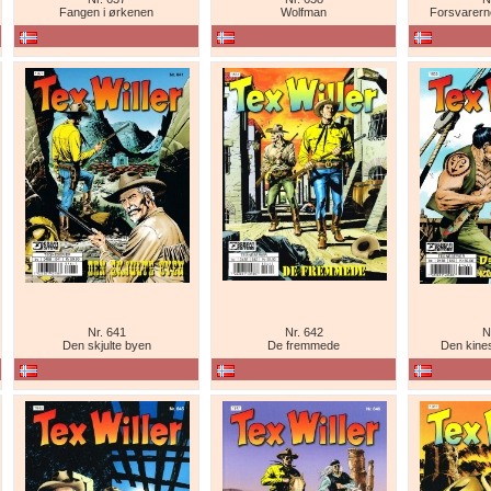
Fangen i ørkenen
Wolfman
Forsvarern
Nr. 641
Nr. 642
N
Den skjulte byen
De fremmede
Den kine