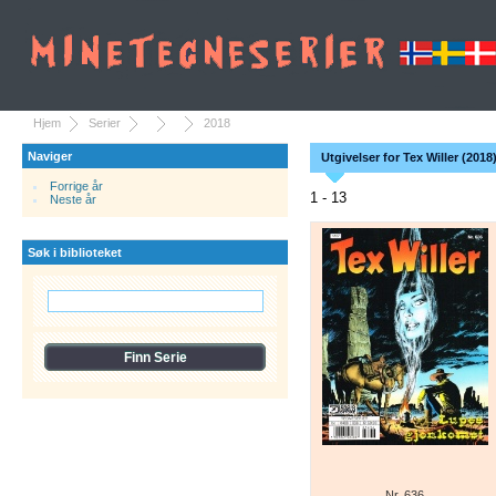
Hjem
Serier
2018
Naviger
Utgivelser for Tex Willer (2018
Forrige år
1 - 13
Neste år
Søk i biblioteket
Nr. 636