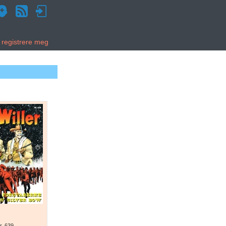
g registrere meg
r. 639