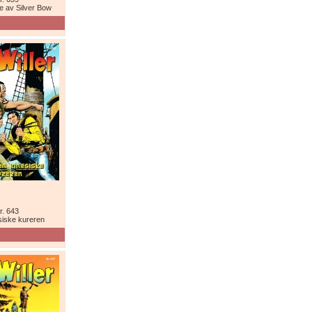
e av Silver Bow
r. 643
siske kureren