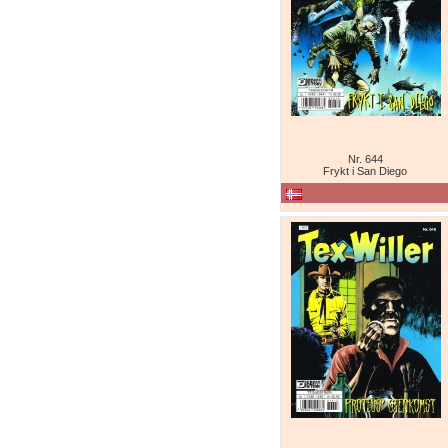
Nr. 644
Frykt i San Diego