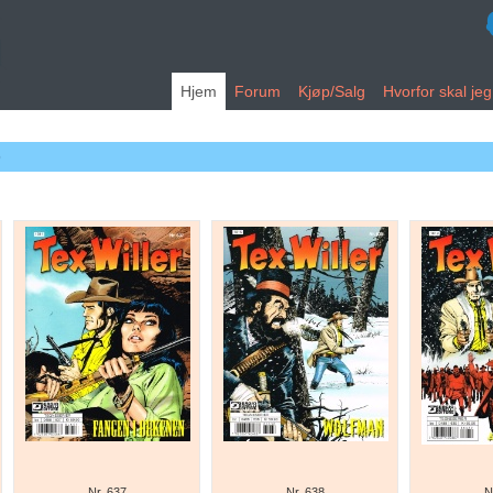
Hjem
Forum
Kjøp/Salg
Hvorfor skal je
)
Nr. 637
Nr. 638
N