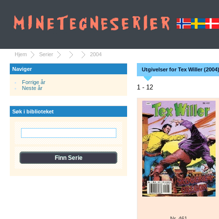
Hjem
Serier
2004
Naviger
Utgivelser for Tex Willer (2004
Forrige år
1 - 12
Neste år
Søk i biblioteket
Nr. 461