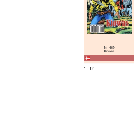
Nr. 469
Kiowas
1 - 12