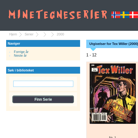
Hjem
Serier
2000
Naviger
Utgivelser for Tex Willer (2000
Forrige år
1 - 12
Neste år
Søk i biblioteket
Nr. 1