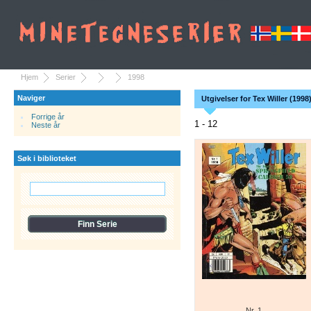
Hjem
Serier
1998
Naviger
Utgivelser for Tex Willer (1998
Forrige år
1 - 12
Neste år
Søk i biblioteket
Nr. 1