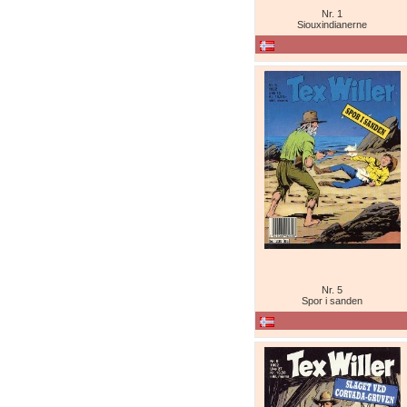
Nr. 1
Siouxindianerne
Nr. 5
Spor i sanden