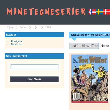
Hjem
Serier
1992
Naviger
Utgivelser for Tex Willer (1992
Forrige år
Select Pagination
Neste år
Neste
Søk i biblioteket