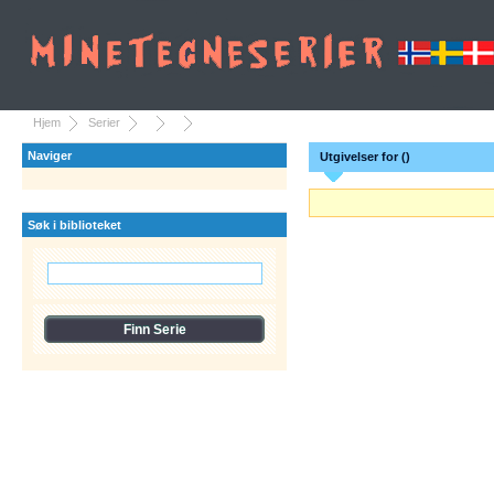
Hjem
Serier
Naviger
Utgivelser for ()
Søk i biblioteket