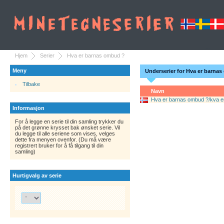
Hjem
Serier
Hva er barnas ombud ?
Meny
Underserier for Hva er barna
Tilbake
Navn
Hva er barnas ombud ?/kva e
Informasjon
For å legge en serie til din samling trykker du
på det grønne krysset bak ønsket serie. Vil
du legge til alle seriene som vises, velges
dette fra menyen ovenfor. (Du må være
registrert bruker for å få tilgang til din
samling)
Hurtigvalg av serie