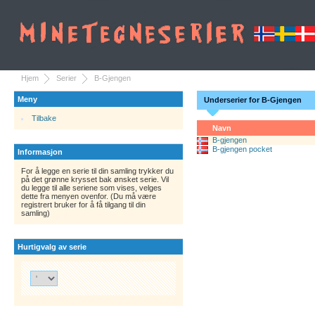
Hjem
Serier
B-Gjengen
Meny
Underserier for B-Gjengen
Tilbake
Navn
B-gjengen
B-gjengen pocket
Informasjon
For å legge en serie til din samling trykker du
på det grønne krysset bak ønsket serie. Vil
du legge til alle seriene som vises, velges
dette fra menyen ovenfor. (Du må være
registrert bruker for å få tilgang til din
samling)
Hurtigvalg av serie