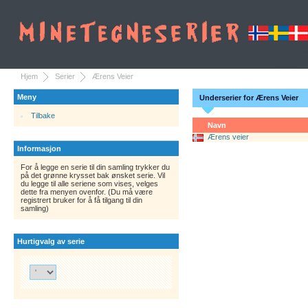
Hjem
Serier
Ærens Veier
Meny
Underserier for Ærens Veier
Tilbake
Navn
Ærens veier
Informasjon
For å legge en serie til din samling trykker du
på det grønne krysset bak ønsket serie. Vil
du legge til alle seriene som vises, velges
dette fra menyen ovenfor. (Du må være
registrert bruker for å få tilgang til din
samling)
Hurtigvalg av serie