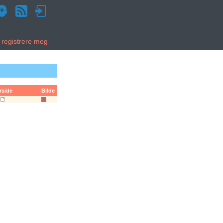
g registrere meg
rside
Bilde