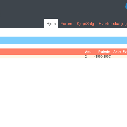
Hjem
Forum
Kjøp/Salg
Hvorfor skal je
Ant.
Periode
Aktiv
Fo
2
(1988-1988)