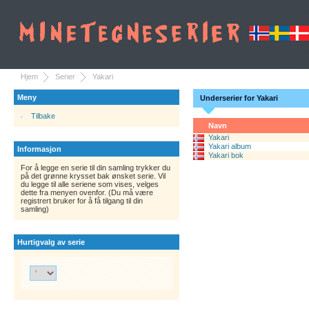
Hjem
Serier
Yakari
Meny
Underserier for Yakari
Tilbake
Navn
Yakari
Yakari album
Informasjon
Yakari bok
For å legge en serie til din samling trykker du
på det grønne krysset bak ønsket serie. Vil
du legge til alle seriene som vises, velges
dette fra menyen ovenfor. (Du må være
registrert bruker for å få tilgang til din
samling)
Hurtigvalg av serie