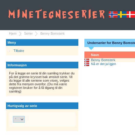
Hjem
Serier
Benny Bomsterk
Meny
Underserier for Benny Bomst
Tilbake
Navn
Benny Bomsterk
Nå er det jul igjen
Informasjon
For å legge en serie til din samling trykker du
på det grønne krysset bak ønsket serie. Vil
du legge til alle seriene som vises, velges
dette fra menyen ovenfor. (Du må være
registrert bruker for å få tilgang til din
samling)
Hurtigvalg av serie