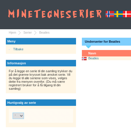
Hjem
Serier
Beatles
Meny
Underserier for Beatles
Tilbake
Navn
Beatles
Informasjon
For å legge en serie til din samling trykker du
på det grønne krysset bak ønsket serie. Vil
du legge til alle seriene som vises, velges
dette fra menyen ovenfor. (Du må være
registrert bruker for å få tilgang til din
samling)
Hurtigvalg av serie