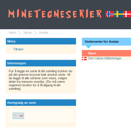
Hjem
Serier
Avatar
Meny
Underserier for Avatar
Tilbake
Navn
Den sidste luftbetvinger
Informasjon
For å legge en serie til din samling trykker du
på det grønne krysset bak ønsket serie. Vil
du legge til alle seriene som vises, velges
dette fra menyen ovenfor. (Du må være
registrert bruker for å få tilgang til din
samling)
Hurtigvalg av serie