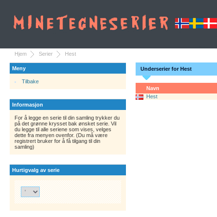
Hjem
Serier
Hest
Meny
Underserier for Hest
Tilbake
Navn
Hest
Informasjon
For å legge en serie til din samling trykker du
på det grønne krysset bak ønsket serie. Vil
du legge til alle seriene som vises, velges
dette fra menyen ovenfor. (Du må være
registrert bruker for å få tilgang til din
samling)
Hurtigvalg av serie