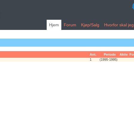
Hjem
Forum
Kjøp/Salg
Hvorfor skal je
Ant.
Periode
Aktiv
Fo
1
(1995-1995)