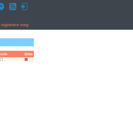
g registrere meg
rside
Bilde