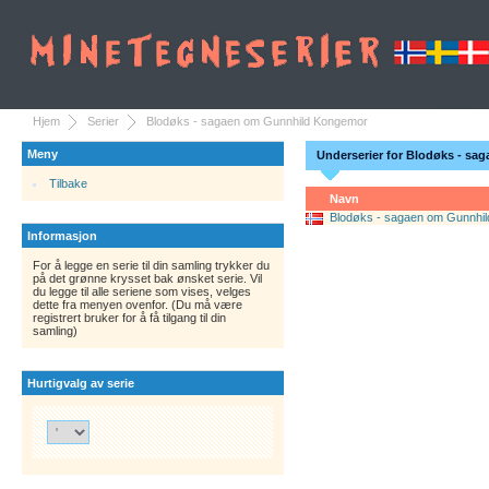
Hjem
Serier
Blodøks - sagaen om Gunnhild Kongemor
Meny
Underserier for Blodøks - s
Tilbake
Navn
Blodøks - sagaen om Gunnhi
Informasjon
For å legge en serie til din samling trykker du
på det grønne krysset bak ønsket serie. Vil
du legge til alle seriene som vises, velges
dette fra menyen ovenfor. (Du må være
registrert bruker for å få tilgang til din
samling)
Hurtigvalg av serie