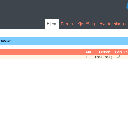
Hjem
Forum
Kjøp/Salg
Hvorfor skal je
e søster
Ant.
Periode
Aktiv
Fo
1
(2025-2025)