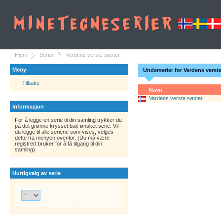
Hjem
Serier
Verdens verste søster
Meny
Underserier for Verdens verst
Tilbake
Navn
Verdens verste søster
Informasjon
For å legge en serie til din samling trykker du
på det grønne krysset bak ønsket serie. Vil
du legge til alle seriene som vises, velges
dette fra menyen ovenfor. (Du må være
registrert bruker for å få tilgang til din
samling)
Hurtigvalg av serie