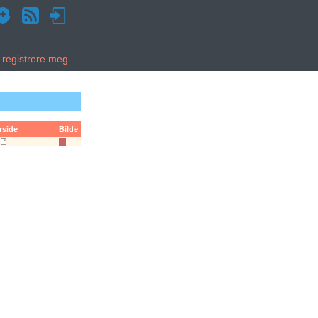
g registrere meg
rside
Bilde