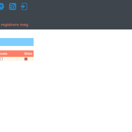
g registrere meg
rside
Bilde