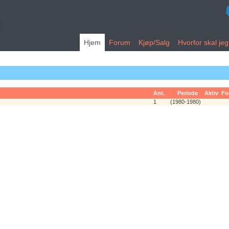
Hjem
Forum
Kjøp/Salg
Hvorfor skal je
Ant.
Periode
Aktiv
Fo
1
(1980-1980)