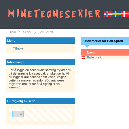
Hjem
Serier
Ball-Sprett
Meny
Underserier for Ball-Sprett
Tilbake
Navn
Ball-sprett
Informasjon
For å legge en serie til din samling trykker du
på det grønne krysset bak ønsket serie. Vil
du legge til alle seriene som vises, velges
dette fra menyen ovenfor. (Du må være
registrert bruker for å få tilgang til din
samling)
Hurtigvalg av serie