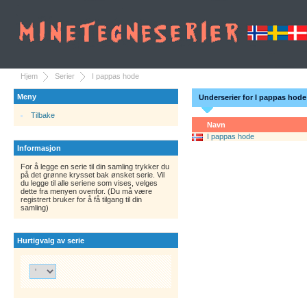
Hjem
Serier
I pappas hode
Meny
Underserier for I pappas hode
Tilbake
Navn
I pappas hode
Informasjon
For å legge en serie til din samling trykker du
på det grønne krysset bak ønsket serie. Vil
du legge til alle seriene som vises, velges
dette fra menyen ovenfor. (Du må være
registrert bruker for å få tilgang til din
samling)
Hurtigvalg av serie