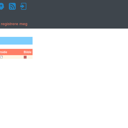
g registrere meg
rside
Bilde