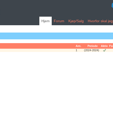
Hjem
Forum
Kjøp/Salg
Hvorfor skal je
Ant.
Periode
Aktiv
Fo
1
(2024-2024)