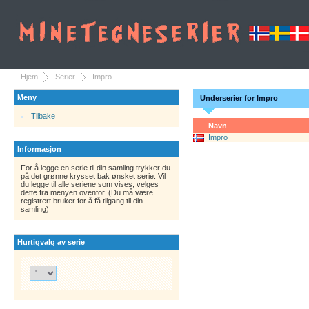
Hjem
Serier
Impro
Meny
Underserier for Impro
Tilbake
Navn
Impro
Informasjon
For å legge en serie til din samling trykker du
på det grønne krysset bak ønsket serie. Vil
du legge til alle seriene som vises, velges
dette fra menyen ovenfor. (Du må være
registrert bruker for å få tilgang til din
samling)
Hurtigvalg av serie