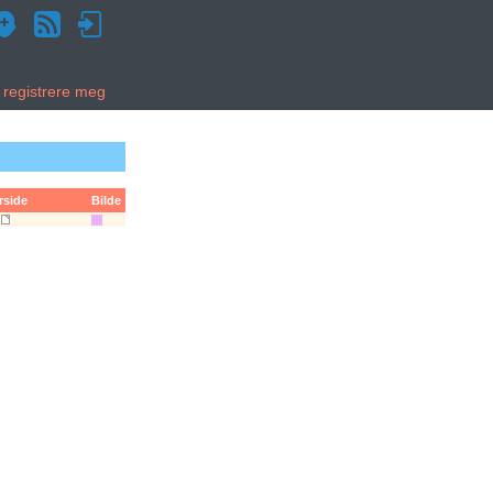
g registrere meg
rside
Bilde