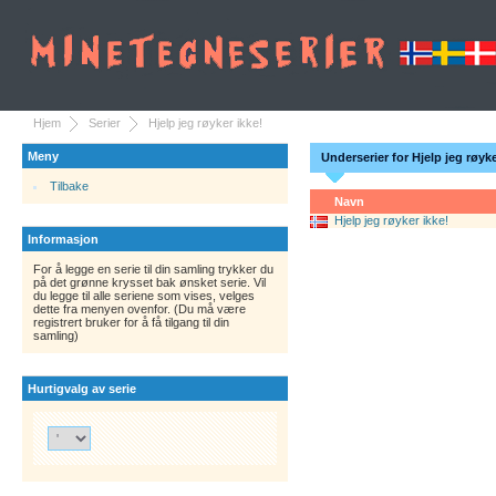
Hjem
Serier
Hjelp jeg røyker ikke!
Meny
Underserier for Hjelp jeg røyke
Tilbake
Navn
Hjelp jeg røyker ikke!
Informasjon
For å legge en serie til din samling trykker du
på det grønne krysset bak ønsket serie. Vil
du legge til alle seriene som vises, velges
dette fra menyen ovenfor. (Du må være
registrert bruker for å få tilgang til din
samling)
Hurtigvalg av serie