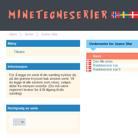
Hjem
Serier
Joann Sfar
Meny
Underserier for Joann Sfar
Tilbake
Navn
Den lille prins
Rabbinerens kat
Informasjon
Rabbinerens kat II
For å legge en serie til din samling trykker du
på det grønne krysset bak ønsket serie. Vil
du legge til alle seriene som vises, velges
dette fra menyen ovenfor. (Du må være
registrert bruker for å få tilgang til din
samling)
Hurtigvalg av serie