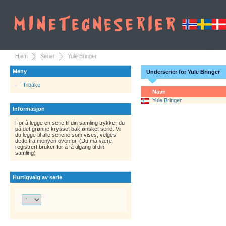
Hjem
Serier
Yule Bringer
Meny
Underserier for Yule Bringer
Tilbake
Navn
Yule Bringer
Informasjon
For å legge en serie til din samling trykker du
på det grønne krysset bak ønsket serie. Vil
du legge til alle seriene som vises, velges
dette fra menyen ovenfor. (Du må være
registrert bruker for å få tilgang til din
samling)
Hurtigvalg av serie