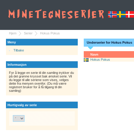
Hjem
Serier
Hokus Pokus
Meny
Underserier for Hokus Pokus
Tilbake
Navn
Hokus Pokus
Informasjon
For å legge en serie til din samling trykker du
på det grønne krysset bak ønsket serie. Vil
du legge til alle seriene som vises, velges
dette fra menyen ovenfor. (Du må være
registrert bruker for å få tilgang til din
samling)
Hurtigvalg av serie