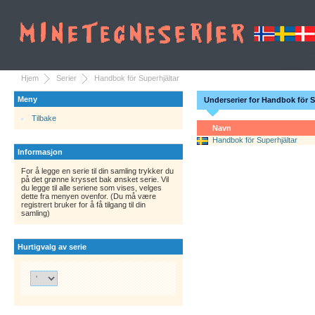
Hjem
Serier
Handbok för Superhjältar
Meny
Underserier for Handbok för S
Tilbake
Navn
Handbok för Superhjältar
Informasjon
For å legge en serie til din samling trykker du
på det grønne krysset bak ønsket serie. Vil
du legge til alle seriene som vises, velges
dette fra menyen ovenfor. (Du må være
registrert bruker for å få tilgang til din
samling)
Hurtigvalg av serie