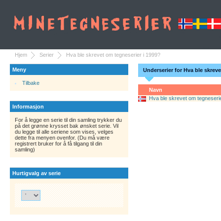
Hjem
Serier
Hva ble skrevet om tegneserier i 1999?
Meny
Underserier for Hva ble skreve
Tilbake
Navn
Hva ble skrevet om tegneserie
Informasjon
For å legge en serie til din samling trykker du
på det grønne krysset bak ønsket serie. Vil
du legge til alle seriene som vises, velges
dette fra menyen ovenfor. (Du må være
registrert bruker for å få tilgang til din
samling)
Hurtigvalg av serie