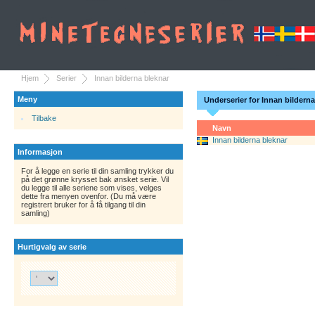
Hjem
Serier
Innan bilderna bleknar
Meny
Underserier for Innan bilderna
Tilbake
Navn
Innan bilderna bleknar
Informasjon
For å legge en serie til din samling trykker du
på det grønne krysset bak ønsket serie. Vil
du legge til alle seriene som vises, velges
dette fra menyen ovenfor. (Du må være
registrert bruker for å få tilgang til din
samling)
Hurtigvalg av serie