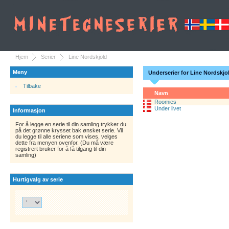
Hjem
Serier
Line Nordskjold
Meny
Underserier for Line Nordskjo
Tilbake
Navn
Roomies
Under livet
Informasjon
For å legge en serie til din samling trykker du
på det grønne krysset bak ønsket serie. Vil
du legge til alle seriene som vises, velges
dette fra menyen ovenfor. (Du må være
registrert bruker for å få tilgang til din
samling)
Hurtigvalg av serie