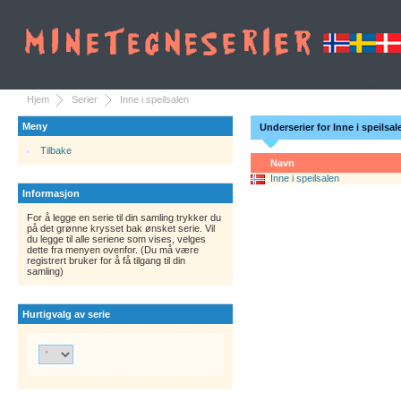
Hjem
Serier
Inne i speilsalen
Meny
Underserier for Inne i speilsal
Tilbake
Navn
Inne i speilsalen
Informasjon
For å legge en serie til din samling trykker du
på det grønne krysset bak ønsket serie. Vil
du legge til alle seriene som vises, velges
dette fra menyen ovenfor. (Du må være
registrert bruker for å få tilgang til din
samling)
Hurtigvalg av serie