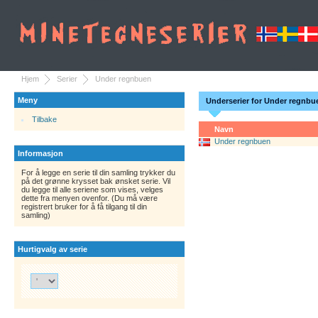
Hjem
Serier
Under regnbuen
Meny
Underserier for Under regnbu
Tilbake
Navn
Under regnbuen
Informasjon
For å legge en serie til din samling trykker du
på det grønne krysset bak ønsket serie. Vil
du legge til alle seriene som vises, velges
dette fra menyen ovenfor. (Du må være
registrert bruker for å få tilgang til din
samling)
Hurtigvalg av serie