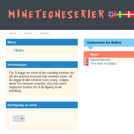
Hjem
Serier
Balloo
Meny
Underserier for Balloo
Tilbake
Navn
Agurkmannen
The best of Balloo
Informasjon
For å legge en serie til din samling trykker du
på det grønne krysset bak ønsket serie. Vil
du legge til alle seriene som vises, velges
dette fra menyen ovenfor. (Du må være
registrert bruker for å få tilgang til din
samling)
Hurtigvalg av serie