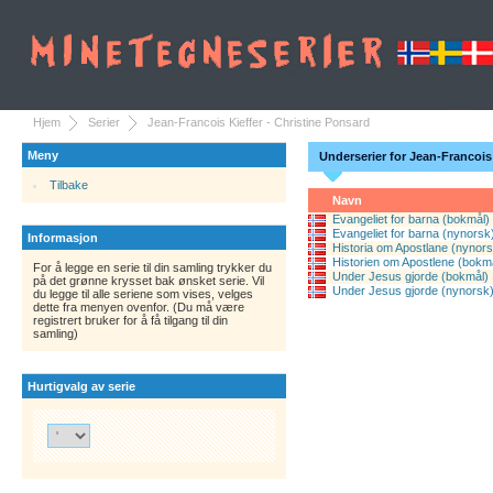
Hjem
Serier
Jean-Francois Kieffer - Christine Ponsard
Meny
Underserier for Jean-Francois 
Tilbake
Navn
Evangeliet for barna (bokmål)
Evangeliet for barna (nynorsk
Informasjon
Historia om Apostlane (nynors
Historien om Apostlene (bokm
For å legge en serie til din samling trykker du
Under Jesus gjorde (bokmål)
på det grønne krysset bak ønsket serie. Vil
Under Jesus gjorde (nynorsk
du legge til alle seriene som vises, velges
dette fra menyen ovenfor. (Du må være
registrert bruker for å få tilgang til din
samling)
Hurtigvalg av serie