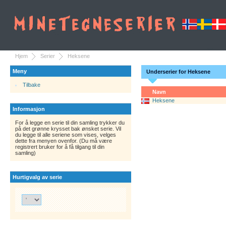
Hjem
Serier
Heksene
Meny
Underserier for Heksene
Tilbake
Navn
Heksene
Informasjon
For å legge en serie til din samling trykker du
på det grønne krysset bak ønsket serie. Vil
du legge til alle seriene som vises, velges
dette fra menyen ovenfor. (Du må være
registrert bruker for å få tilgang til din
samling)
Hurtigvalg av serie