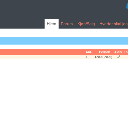
Hjem
Forum
Kjøp/Salg
Hvorfor skal je
Ant.
Periode
Aktiv
Fo
1
(2020-2020)