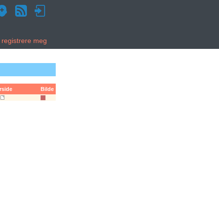
g registrere meg
rside
Bilde