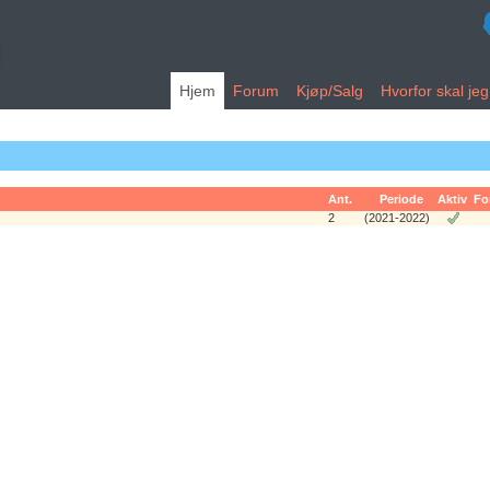
Hjem
Forum
Kjøp/Salg
Hvorfor skal je
Ant.
Periode
Aktiv
Fo
2
(2021-2022)