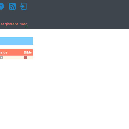
g registrere meg
rside
Bilde