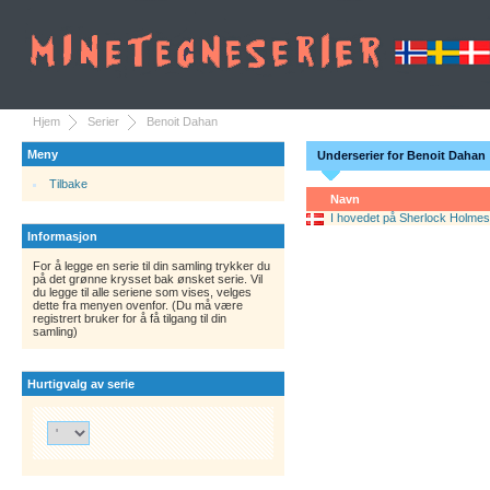
Hjem
Serier
Benoit Dahan
Meny
Underserier for Benoit Dahan
Tilbake
Navn
I hovedet på Sherlock Holmes
Informasjon
For å legge en serie til din samling trykker du
på det grønne krysset bak ønsket serie. Vil
du legge til alle seriene som vises, velges
dette fra menyen ovenfor. (Du må være
registrert bruker for å få tilgang til din
samling)
Hurtigvalg av serie